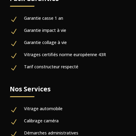
Garantie casse 1 an
N
Garantie impact à vie
N
Garantie collage à vie
N
Vitrages certifiés norme européenne 43R
N
Tarif constructeur respecté
N
Nos
S
ervices
Vitrage automobile
N
Calibrage caméra
N
Démarches administratives
N